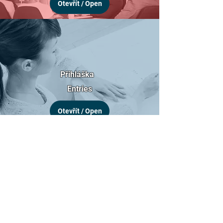
Otevřít / Open
Přihláška
Entries
Otevřít / Open
Servis
Service
Otevřít / Open