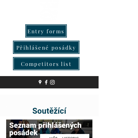
Entry forms
Přihlášené posádky
Competitors list
Soutěžící
Seznam přihlášených
posádek