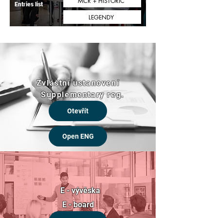
MČR + HISTORIC
Entries list
LEGENDY
Zvláštní ustanovení
Supplementary reg.
Otevřít
Open ENG
E - vývěska
E - board