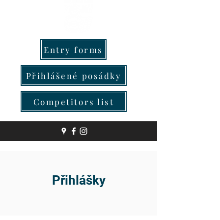
Entry forms
Přihlášené posádky
Competitors list
Přihlášky