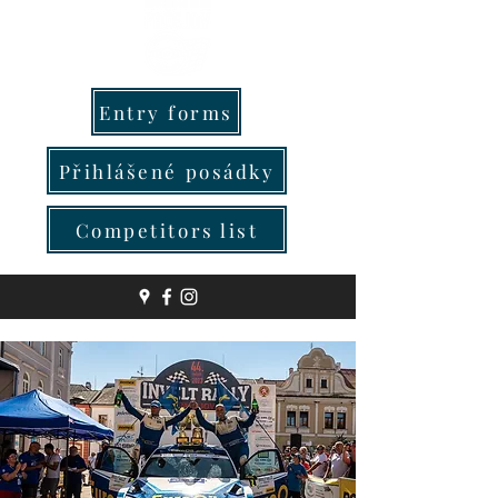
Entry forms
Přihlášené posádky
Competitors list