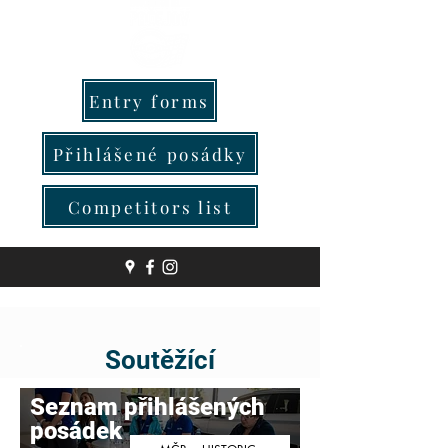
Entry forms
Přihlášené posádky
Competitors list
Soutěžící
Seznam přihlášených
posádek