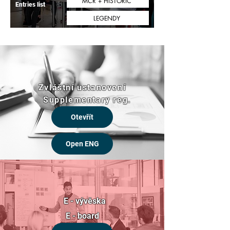
MČR + HISTORIC
Entries list
LEGENDY
Zvláštní ustanovení
Supplementary reg.
Otevřít
Open ENG
E - vývěska
E - board