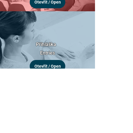
Otevřít / Open
Přihláška
Entries
Otevřít / Open
Servis
Service
Otevřít / Open