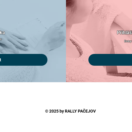
ška
Přihlá
rm
Entry
t
© 2025 by RALLY PAČEJOV