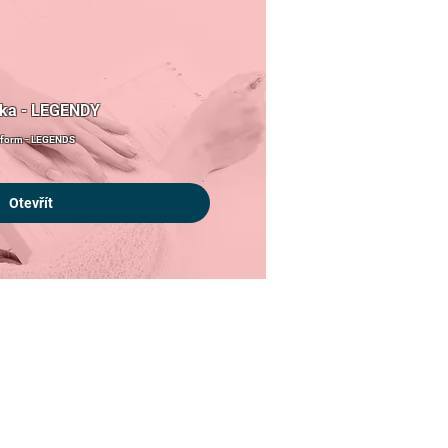
ška - LEGENDY
 form - LEGENDS
Otevřít