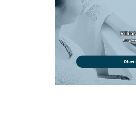
Přihlá
Entry fo
Otevří