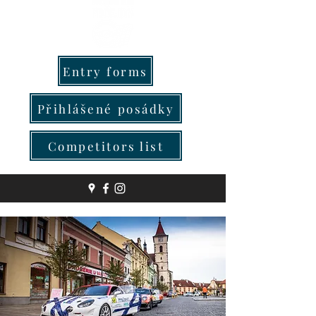
Entry forms
Přihlášené posádky
Competitors list