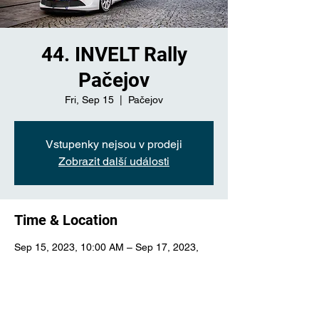
44. INVELT Rally
Pačejov
Fri, Sep 15
  |  
Pačejov
Vstupenky nejsou v prodeji
Zobrazit další události
Time & Location
Sep 15, 2023, 10:00 AM – Sep 17, 2023,
3:00 PM
Pačejov, Pačejov-nádraží, 341 01 Pačejov,
Česko