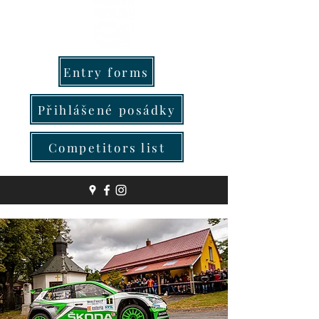
Entry forms
Přihlášené posádky
Competitors list