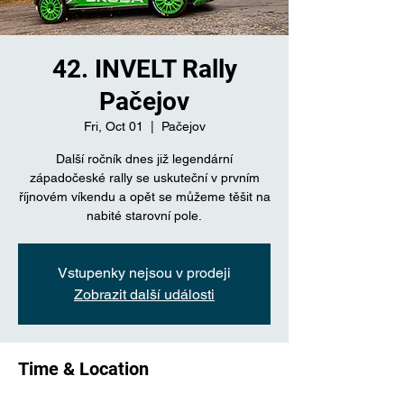
42. INVELT Rally
Pačejov
Fri, Oct 01
  |  
Pačejov
Další ročník dnes již legendární
západočeské rally se uskuteční v prvním
říjnovém víkendu a opět se můžeme těšit na
nabité starovní pole.
Vstupenky nejsou v prodeji
Zobrazit další události
Time & Location
Oct 01, 2021, 8:00 AM GMT+2 – Oct 03,