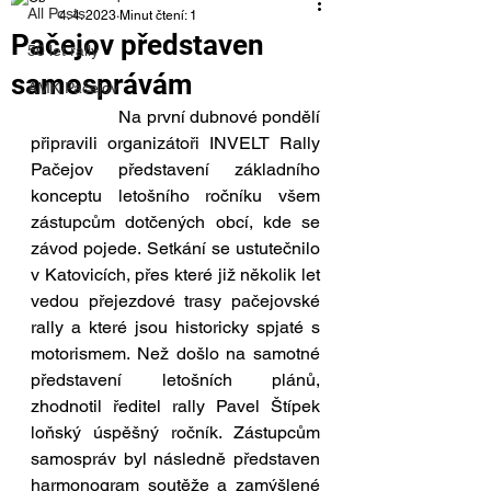
All Posts
4. 4. 2023
Minut čtení: 1
Pačejov představen
50 let rally
samosprávám
AMK Pačejov
		Na první dubnové pondělí 
připravili organizátoři INVELT Rally 
Pačejov představení základního 
konceptu letošního ročníku všem 
zástupcům dotčených obcí, kde se 
závod pojede. Setkání se ustutečnilo 
v Katovicích, přes které již několik let 
vedou přejezdové trasy pačejovské 
rally a které jsou historicky spjaté s 
motorismem. Než došlo na samotné 
představení letošních plánů, 
zhodnotil ředitel rally Pavel Štípek 
loňský úspěšný ročník. Zástupcům 
samospráv byl následně představen 
harmonogram soutěže a zamýšlené 