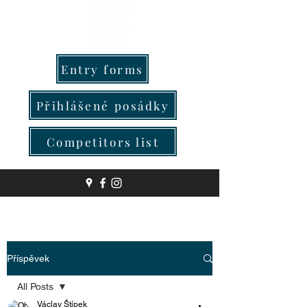
Entry forms
Přihlášené posádky
Competitors list
Příspěvek
All Posts
Václav Štípek